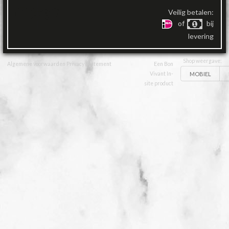
Veilig betalen:
of
bij
levering
Shop weergave:
Algemene voorwaarden
Privacy Statement
Een Bon
MOBIEL
Vivant In-
site product