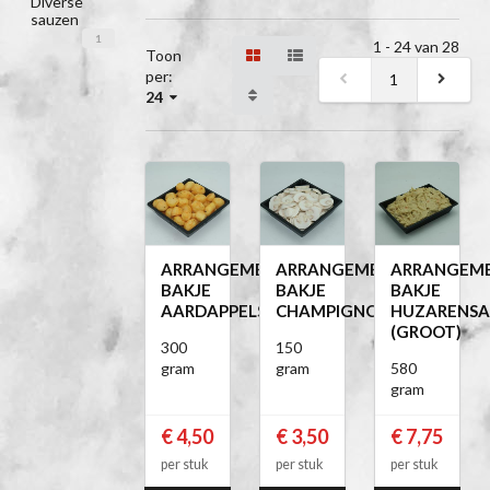
Diverse
sauzen
1
1 - 24 van 28
Toon
per:
1
24
ARRANGEMENT
ARRANGEMENT
ARRANGEM
BAKJE
BAKJE
BAKJE
AARDAPPELS
CHAMPIGNONS
HUZARENSA
(GROOT)
300
150
gram
gram
580
gram
€ 4,50
€ 3,50
€ 7,75
per stuk
per stuk
per stuk