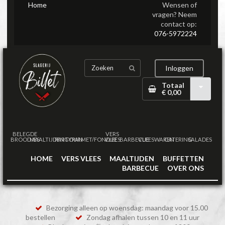
Home
Wensen of
vragen? Neem
contact op:
076-5972224
Inloggen
Totaal
€ 0,00
BELEGDE
VERS
BROODJES
MAALTIJDEN
PARTYPAN
GOURMET/FONDUE
VLEES
BARBECUE
VLEESWAREN
CATERING
SALADES
HOME
VERS VLEES
MAALTIJDEN
BUFFETTEN
BARBECUE
OVER ONS
Bezorging alleen op woensdag: maandag voor 15.00
bestellen
Zondag afhalen tussen 10 en 11 uur