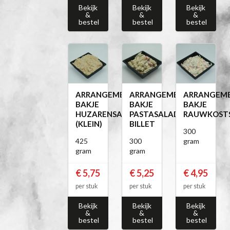
Bekijk
Bekijk
Bekijk
&
&
&
bestel
bestel
bestel
ARRANGEMENT
ARRANGEMENT
ARRANGEM
BAKJE
BAKJE
BAKJE
HUZARENSALADE
PASTASALADE
RAUWKOST
(KLEIN)
BILLET
300
425
300
gram
gram
gram
€ 5,75
€ 5,25
€ 4,95
per stuk
per stuk
per stuk
Bekijk
Bekijk
Bekijk
&
&
&
bestel
bestel
bestel