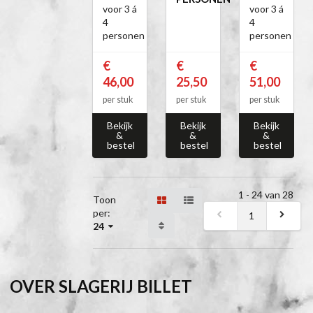
voor 3 á
voor 3 á
4
4
personen
personen
€
€
€
46,00
25,50
51,00
per stuk
per stuk
per stuk
Bekijk
Bekijk
Bekijk
&
&
&
bestel
bestel
bestel
1 - 24 van 28
Toon
per:
1
24
OVER SLAGERIJ BILLET