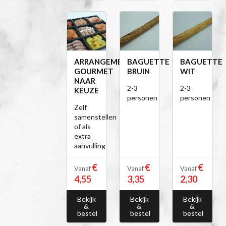
ARRANGEMENT
BAGUETTE
BAGUETTE
GOURMET
BRUIN
WIT
NAAR
2-3
2-3
KEUZE
personen
personen
Zelf
samenstellen
of als
extra
aanvulling
€
€
€
Vanaf
Vanaf
Vanaf
4,55
3,35
2,30
Bekijk
Bekijk
Bekijk
&
&
&
bestel
bestel
bestel