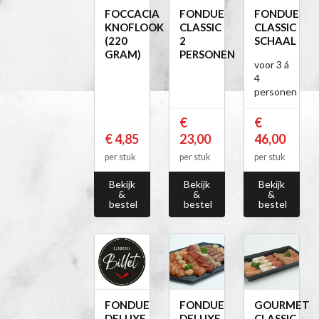
FOCCACIA
FONDUE
FONDUE
KNOFLOOK
CLASSIC
CLASSIC
(220
2
SCHAAL
GRAM)
PERSONEN
voor 3 á
4
personen
€
€
€ 4,85
23,00
46,00
per stuk
per stuk
per stuk
Bekijk
Bekijk
Bekijk
&
&
&
bestel
bestel
bestel
FONDUE
FONDUE
GOURMET
DELUXE
DELUXE
CLASSIC