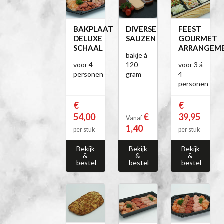
BAKPLAAT
DIVERSE
FEEST
DELUXE
SAUZEN
GOURMET
SCHAAL
ARRANGEM
bakje á
voor 4
120
voor 3 á
personen
gram
4
personen
€
€
54,00
€
39,95
Vanaf
1,40
per stuk
per stuk
Bekijk
Bekijk
Bekijk
&
&
&
bestel
bestel
bestel