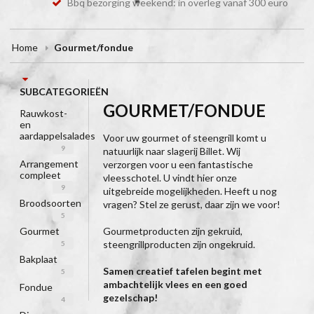
Bbq bezorging weekend: in overleg vanaf 300 euro
Home
Gourmet/fondue
SUBCATEGORIEËN
GOURMET/FONDUE
Rauwkost-
en
aardappelsalades
Voor uw gourmet of steengrill komt u
9
natuurlijk naar slagerij Billet. Wij
Arrangement
verzorgen voor u een fantastische
compleet
vleesschotel. U vindt hier onze
9
uitgebreide mogelijkheden. Heeft u nog
Broodsoorten
vragen? Stel ze gerust, daar zijn we voor!
5
Gourmetproducten zijn gekruid,
Gourmet
steengrillproducten zijn ongekruid.
5
Bakplaat
Samen creatief tafelen begint met
5
ambachtelijk vlees en een goed
Fondue
gezelschap!
4