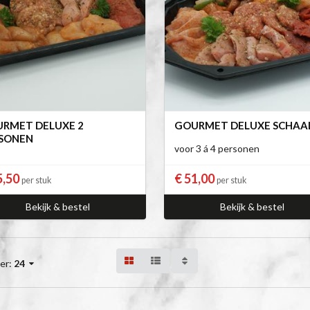
RMET DELUXE 2
GOURMET DELUXE SCHAA
SONEN
voor 3 á 4 personen
5,50
€ 51,00
per stuk
per stuk
Bekijk & bestel
Bekijk & bestel
er:
24