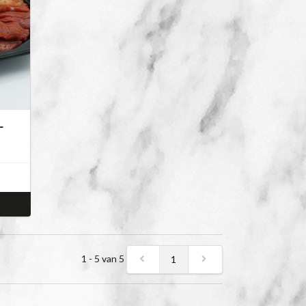
L
1 - 5 van 5
1