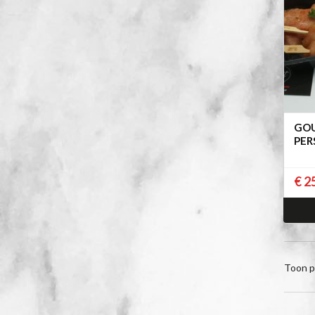
GOU
PER
€ 2
Toon p