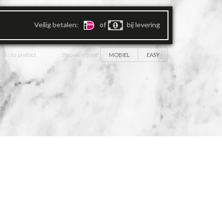
Veilig betalen:
of
bij levering
MOBIEL
EASY
 In-site product
Shop weergave: