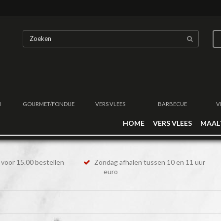
N
GOURMET/FONDUE
VERS VLEES
BARBECUE
V
HOME
VERS VLEES
MAAL
voor 15.00 bestellen
Zondag afhalen tussen 10 en 11 uur
euro