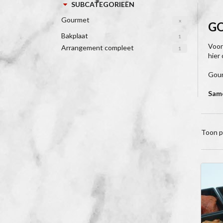
SUBCATEGORIEËN
Gourmet
x
G
Bakplaat
1
Voor
Arrangement compleet
1
hier
Gour
Same
Toon p