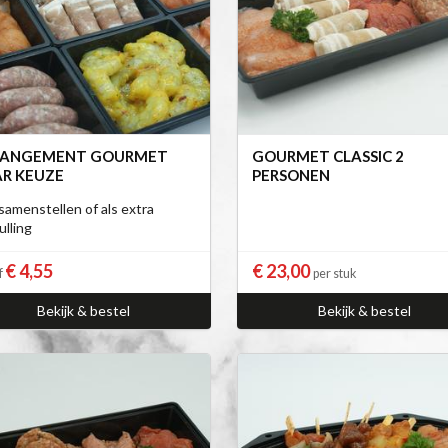
RANGEMENT GOURMET
GOURMET CLASSIC 2
R KEUZE
PERSONEN
 samenstellen of als extra
ulling
€ 4,55
€ 23,00
f
per stuk
Bekijk & bestel
Bekijk & bestel