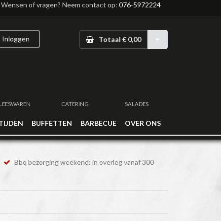
Wensen of vragen? Neem contact op:
076-5972224
Inloggen
Totaal € 0,00
LEESWAREN
CATERING
SALADES
TIJDEN
BUFFETTEN
BARBECUE
OVER ONS
Bbq bezorging weekend: in overleg vanaf 300