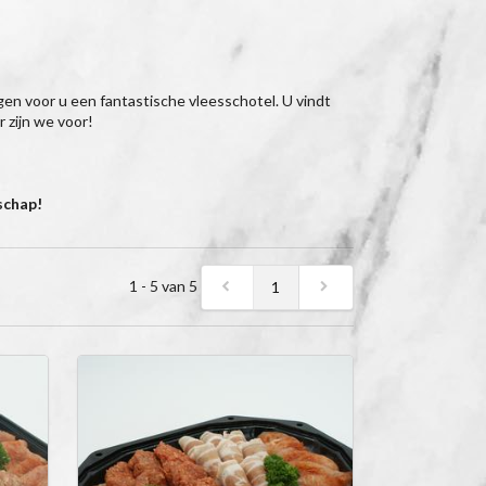
orgen voor u een fantastische vleesschotel. U vindt
 zijn we voor!
schap!
1 - 5 van 5
1