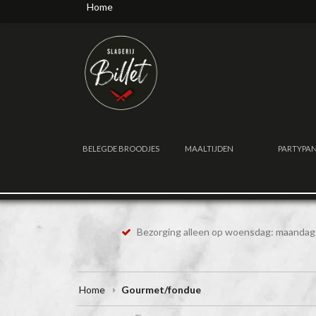
Home
BELEGDE BROODJES
MAALTIJDEN
PARTYPA
Bezorging alleen op woensdag: maandag 
Home
Gourmet/fondue