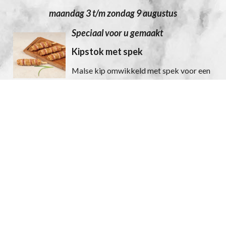
maandag 3 t/m zondag 9 augustus
Speciaal voor u gemaakt
Kipstok met spek
Malse kip omwikkeld met spek voor een
volle, hartige smaak.
per stuk € 3,15
Gebraden gehakt
Heerlijk voor op de boterham.
100 gram € 1,85
Tip: lekker uit het vuistje of voor een broodje
Zomer vol ambacht
Picanha