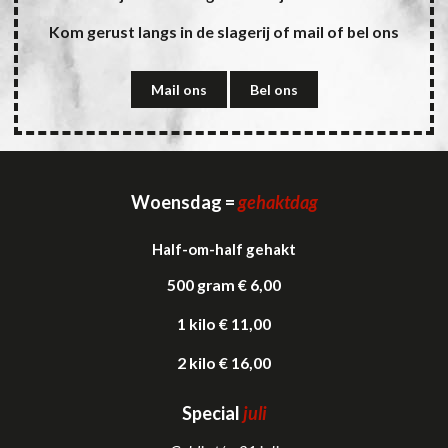
Kom gerust langs in de slagerij of mail of bel ons
Mail ons
Bel ons
Woensdag =
gehaktdag
Half-om-half gehakt
500 gram € 6,00
1 kilo € 11,00
2 kilo € 16,00
Special
juli