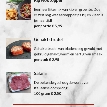
Kip woktopper
Een heerlijke mix van kip en groente. Doe
er zelf nog wat aardappeltjes bij en klaar is
je maaltijd!
per portie € 5,95
Gehaktstrudel
Gehaktstrudel van bladerdeeg gevuld met
gekruid gehakt, warm en hartig van smaak.
per stuk € 2,95
Salami
De bekende gedroogde worst van
Italiaanse oorsprong.
100 gram € 2,50