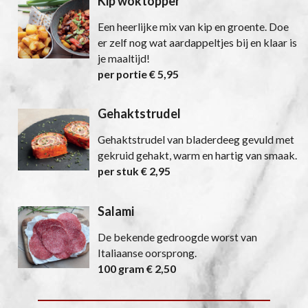
Kip woktopper
Een heerlijke mix van kip en groente. Doe
er zelf nog wat aardappeltjes bij en klaar is
je maaltijd!
per portie € 5,95
Gehaktstrudel
Gehaktstrudel van bladerdeeg gevuld met
gekruid gehakt, warm en hartig van smaak.
per stuk € 2,95
Salami
De bekende gedroogde worst van
Italiaanse oorsprong.
100 gram € 2,50