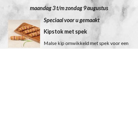
maandag 3 t/m zondag 9 augustus
Speciaal voor u gemaakt
Kipstok met spek
Malse kip omwikkeld met spek voor een
volle, hartige smaak.
per stuk € 3,15
Gebraden gehakt
Heerlijk voor op de boterham.
100 gram € 1,85
Tip: lekker uit het vuistje of voor een broodje
Zomer vol ambacht
Picanha