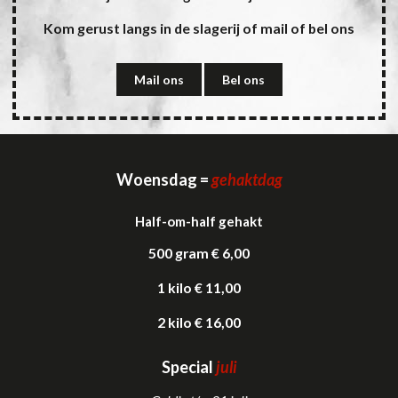
Kom gerust langs in de slagerij of mail of bel ons
Mail ons
Bel ons
Woensdag =
gehaktdag
Half-om-half gehakt
500 gram € 6,00
1 kilo € 11,00
2 kilo € 16,00
Special
juli