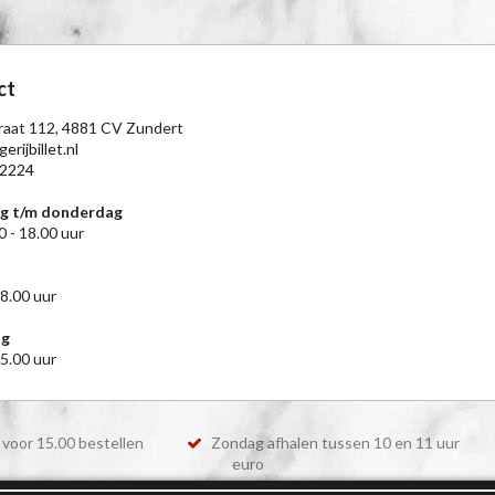
ct
raat 112, 4881 CV Zundert
erijbillet.nl
2224
g t/m donderdag
0 - 18.00 uur
18.00 uur
ag
15.00 uur
voor 15.00 bestellen
Zondag afhalen tussen 10 en 11 uur
euro