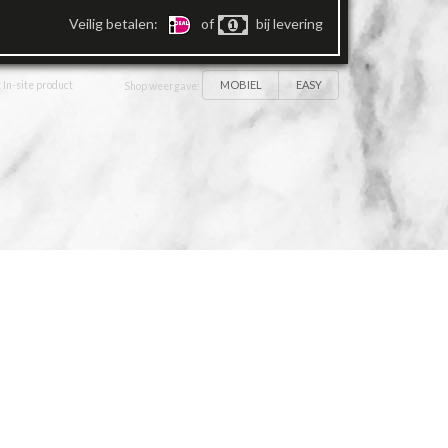
Veilig betalen:
of
bij levering
MOBIEL
EASY
 In-site product
Shop weergave: