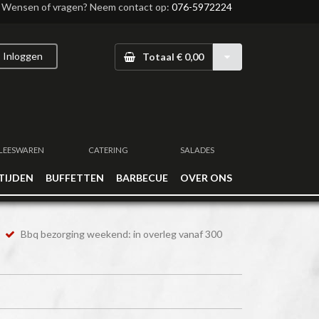
Wensen of vragen? Neem contact op:
076-5972224
Inloggen
Totaal € 0,00
LEESWAREN
CATERING
SALADES
TIJDEN
BUFFETTEN
BARBECUE
OVER ONS
Bbq bezorging weekend: in overleg vanaf 300