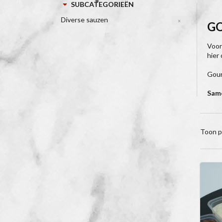
SUBCATEGORIEËN
Diverse sauzen
x
G
Voor
hier
Gour
Same
Toon p