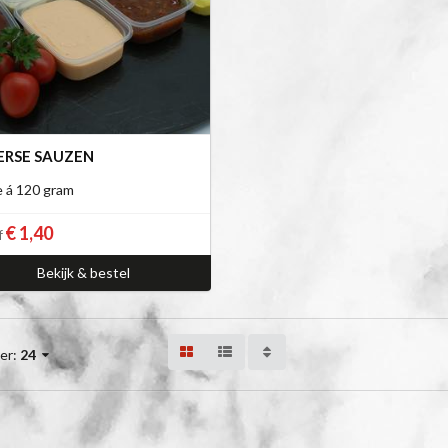
ERSE SAUZEN
e á 120 gram
€ 1,40
f
Bekijk & bestel
er:
24