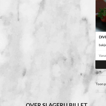
DIV
bakj
Vana
Toon p
OVER SLAGERIJ BILLET