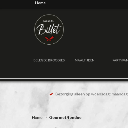
Home
BELEGDE BROODJES
MAALTIJDEN
PARTYPA
Bezorging alleen op woensdag: maandag 
Home
Gourmet/fondue