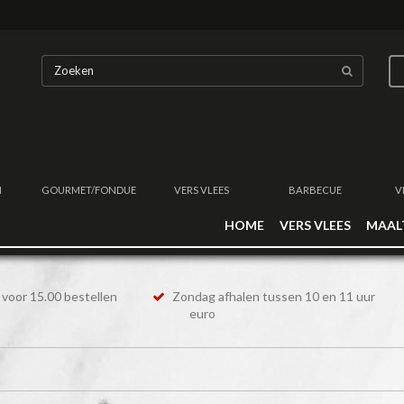
N
GOURMET/FONDUE
VERS VLEES
BARBECUE
V
HOME
VERS VLEES
MAAL
voor 15.00 bestellen
Zondag afhalen tussen 10 en 11 uur
euro