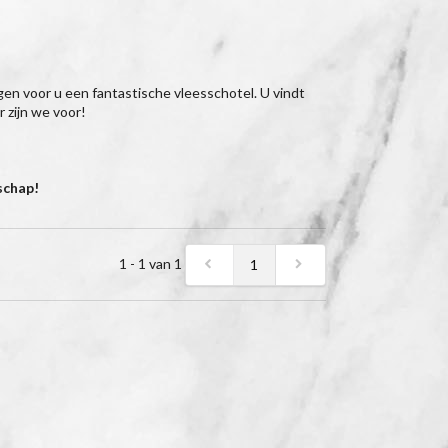
orgen voor u een fantastische vleesschotel. U vindt
 zijn we voor!
schap!
1 - 1 van 1
1