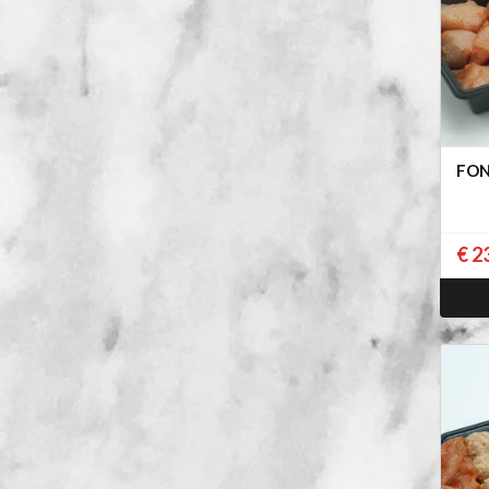
FON
€ 2