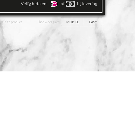
Veilig betalen:
of
bij levering
MOBIEL
EASY
 In-site product
Shop weergave: