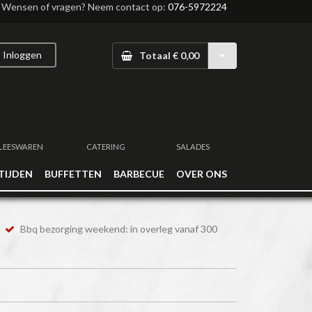
Wensen of vragen? Neem contact op:
076-5972224
Inloggen
Totaal € 0,00
LEESWAREN
CATERING
SALADES
TIJDEN
BUFFETTEN
BARBECUE
OVER ONS
Bbq bezorging weekend: in overleg vanaf 300