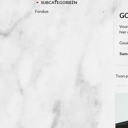
SUBCATEGORIEËN
Fondue
x
G
Voor
hier
Gour
Same
Toon p