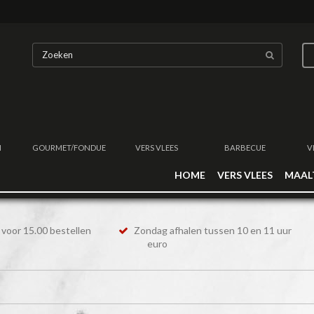
N
GOURMET/FONDUE
VERS VLEES
BARBECUE
V
HOME
VERS VLEES
MAAL
voor 15.00 bestellen
Zondag afhalen tussen 10 en 11 uur
euro