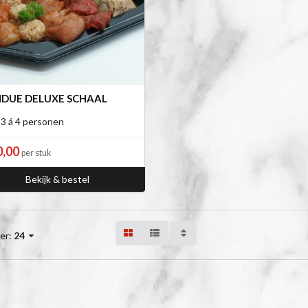
DUE DELUXE SCHAAL
 3 á 4 personen
0,00
per stuk
Bekijk & bestel
er:
24