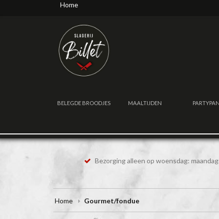
Home
BELEGDE BROODJES
MAALTIJDEN
PARTYPA
Bezorging alleen op woensdag: maandag 
Home
Gourmet/fondue