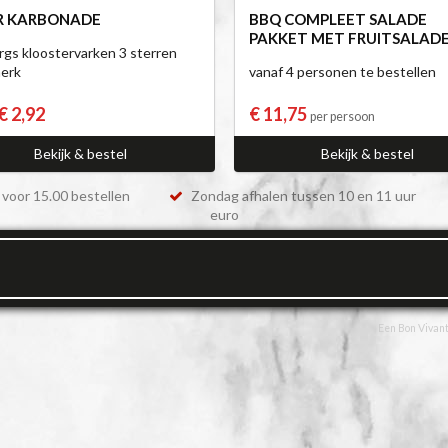
R KARBONADE
BBQ COMPLEET SALADE
PAKKET MET FRUITSALAD
rgs kloostervarken 3 sterren
erk
vanaf 4 personen te bestellen
€ 2,92
€ 11,75
per persoon
Bekijk & bestel
Bekijk & bestel
voor 15.00 bestellen
Zondag afhalen tussen 10 en 11 uur
euro
Een Bon Vivant