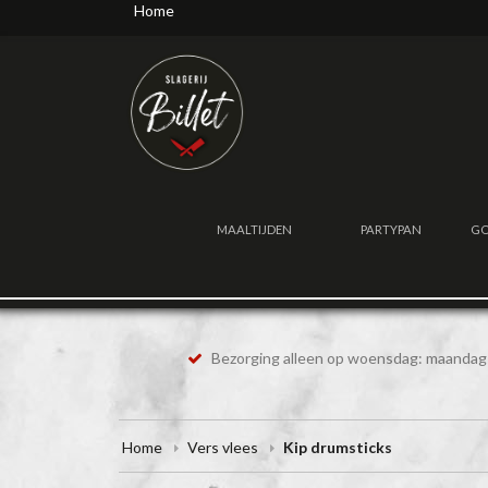
Home
MAALTIJDEN
PARTYPAN
GO
Bezorging alleen op woensdag: maandag 
Home
Vers vlees
Kip drumsticks