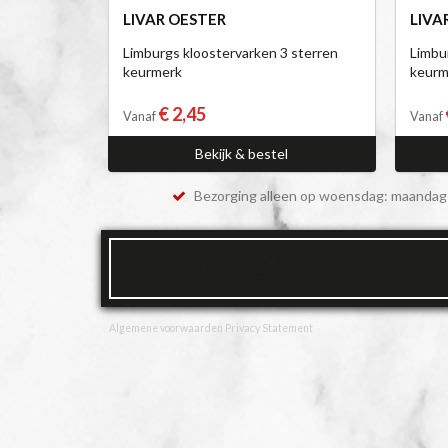
LIVAR OESTER
LIVA
Limburgs kloostervarken 3 sterren
Limbu
keurmerk
keurm
€ 2,45
Vanaf
Vanaf
Bekijk & bestel
Bezorging alleen op woensdag: maandag 
Algemene voorwaarden
Privacy Statement