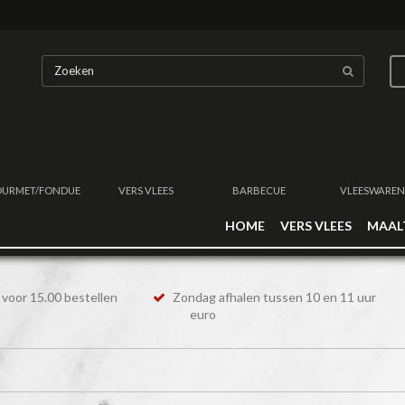
URMET/FONDUE
VERS VLEES
BARBECUE
VLEESWAREN
HOME
VERS VLEES
MAAL
voor 15.00 bestellen
Zondag afhalen tussen 10 en 11 uur
euro