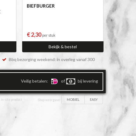
BIEFBURGER
E
€ 2,30
per stuk
Bekijk & bestel
Bbq bezorging weekend: in overleg vanaf 300
Veilig betalen:
of
bij levering
MOBIEL
EASY
 In-site product
Shop weergave: