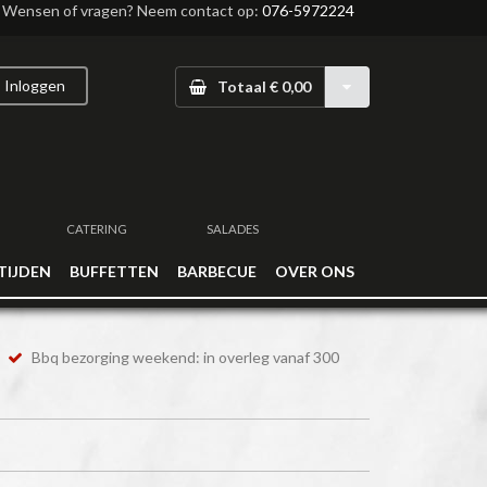
Wensen of vragen? Neem contact op:
076-5972224
Inloggen
Totaal € 0,00
CATERING
SALADES
TIJDEN
BUFFETTEN
BARBECUE
OVER ONS
Bbq bezorging weekend: in overleg vanaf 300