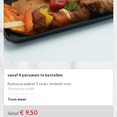
vanaf 4 personen te bestellen
Barbecue pakket 5 stuks verdeelt over:

-Barbecue schijf

-Barbecue worst

-Speklapje gemarineerd

Toon meer
-Sparerib voorgegaard

-Kipsaté spies

€ 9,50
Vanaf
-Shaslick spies