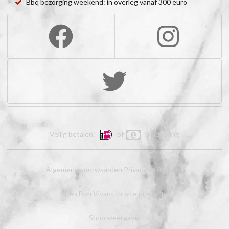
Bbq bezorging weekend: in overleg vanaf 300 euro
Veilig betalen:
of
bij levering
Algemene voorwaarden
Privacy Statement
Een Bon Vivant In-site product
Shop weergave: