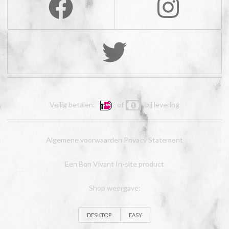
Veilig betalen:
of
bij levering
Algemene voorwaarden
Privacy Statement
Een Bon Vivant In-site product
Shop weergave:
DESKTOP
EASY