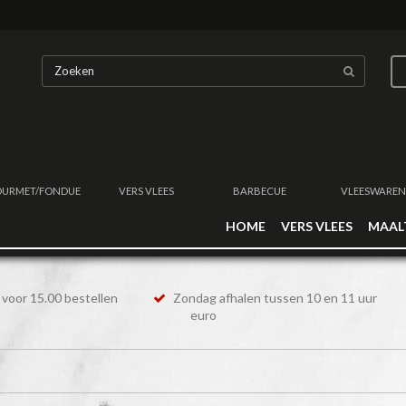
URMET/FONDUE
VERS VLEES
BARBECUE
VLEESWAREN
HOME
VERS VLEES
MAAL
voor 15.00 bestellen
Zondag afhalen tussen 10 en 11 uur
euro