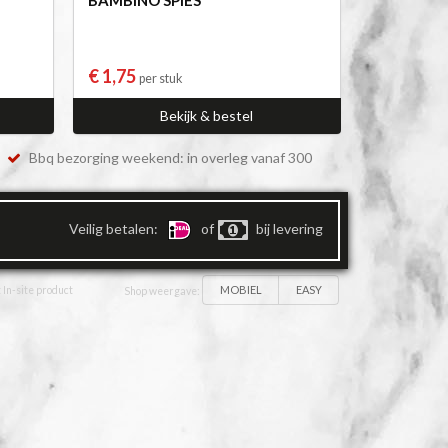
€ 1,75
per stuk
Bekijk & bestel
Bbq bezorging weekend: in overleg vanaf 300
Veilig betalen:
of
bij levering
MOBIEL
EASY
 In-site product
Shop weergave: