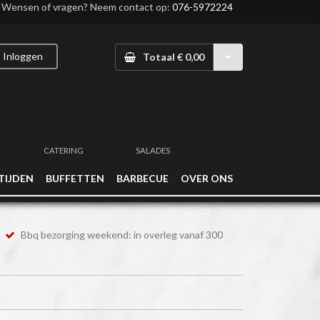
Wensen of vragen? Neem contact op:
076-5972224
Inloggen
Totaal € 0,00
CATERING
SALADES
TIJDEN
BUFFETTEN
BARBECUE
OVER ONS
Bbq bezorging weekend: in overleg vanaf 300