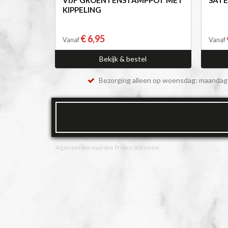
KIPPELING
€ 6,95
Vanaf
Vanaf
Bekijk & bestel
Bezorging alleen op woensdag: maandag 
Algemene voorwaarden
Privacy Statement