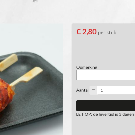
€ 2,80
per stuk
Opmerking
Aantal
LET OP: de levertijd is 3 dagen