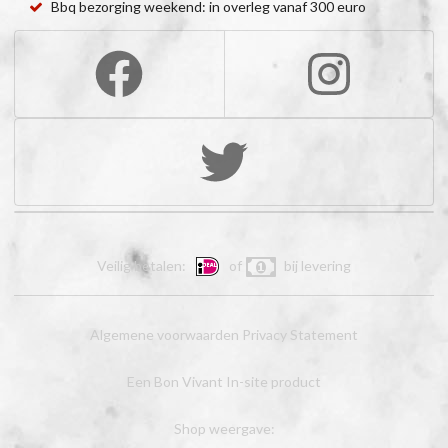
Bbq bezorging weekend: in overleg vanaf 300 euro
Veilig betalen:
of
bij levering
Algemene voorwaarden
Privacy Statement
Een Bon Vivant In-site product
Shop weergave: