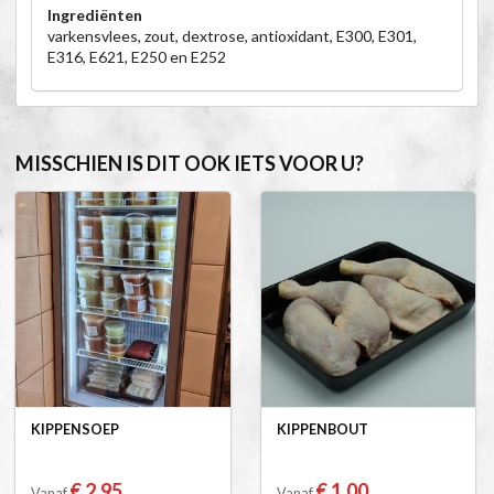
Ingrediënten
varkensvlees, zout, dextrose, antioxidant, E300, E301,
E316, E621, E250 en E252
MISSCHIEN IS DIT OOK IETS VOOR U?
KIPPENSOEP
KIPPENBOUT
€ 2,95
€ 1,00
Vanaf
Vanaf