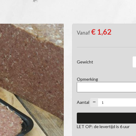
€ 1,62
Vanaf
Gewicht
Opmerking
Aantal
LET OP: de levertijd is 6 uur