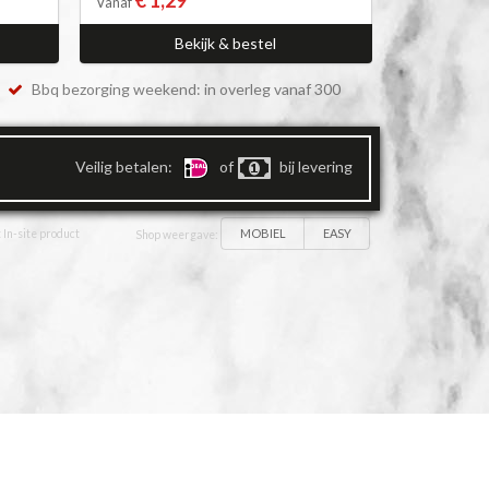
Vanaf
Bekijk & bestel
Bbq bezorging weekend: in overleg vanaf 300
Veilig betalen:
of
bij levering
MOBIEL
EASY
 In-site product
Shop weergave: