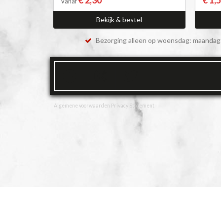
Vanaf
Bekijk & bestel
Bezorging alleen op woensdag: maandag 
Algemene voorwaarden
Privacy Statement