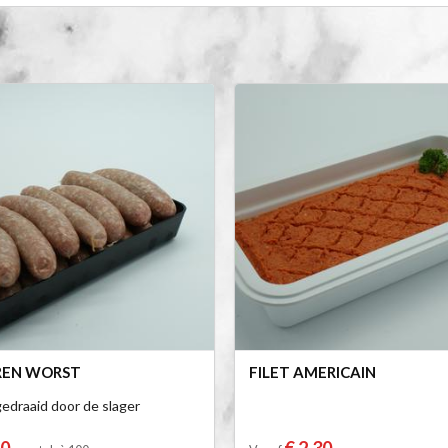
REN WORST
FILET AMERICAIN
edraaid door de slager
50
€ 2,30