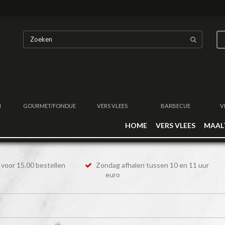
N
GOURMET/FONDUE
VERS VLEES
BARBECUE
V
HOME
VERS VLEES
MAAL
voor 15.00 bestellen
Zondag afhalen tussen 10 en 11 uur
euro