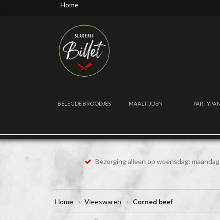
Home
BELEGDE BROODJES
MAALTIJDEN
PARTYPA
Bezorging alleen op woensdag: maandag 
Home
Vleeswaren
Corned beef