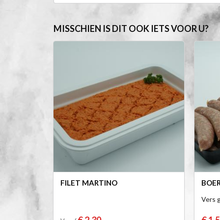
MISSCHIEN IS DIT OOK IETS VOOR U?
FILET MARTINO
BOE
Vers g
€ 2,30
€ 1,