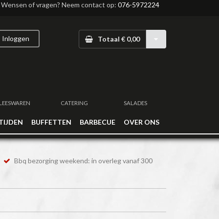
Wensen of vragen? Neem contact op:
076-5972224
Inloggen
Totaal € 0,00
LEESWAREN
CATERING
SALADES
TIJDEN
BUFFETTEN
BARBECUE
OVER ONS
Bbq bezorging weekend: in overleg vanaf 300